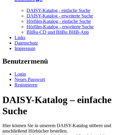
DAISY-Katalog - einfache Suche
DAISY-Katalog - erweiterte Suche
Hörfilm-Katalog - einfache Suche
Hörfilm-Katalog - erweiterte Suche
BliBu-CD und BliBu BHB-App
Links
Datenschutz
Impressum
Benutzermenü
Login
Neues Passwort
Registrieren
DAISY-Katalog – einfache
Suche
Hier können Sie in unserem DAISY-Katalog stöbern und
anschließend Hörbücher bestellen.